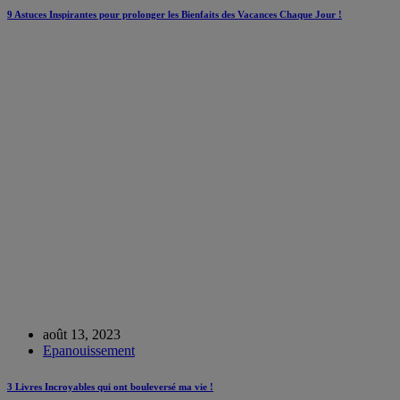
9 Astuces Inspirantes pour prolonger les Bienfaits des Vacances Chaque Jour !
août 13, 2023
Epanouissement
3 Livres Incroyables qui ont bouleversé ma vie !