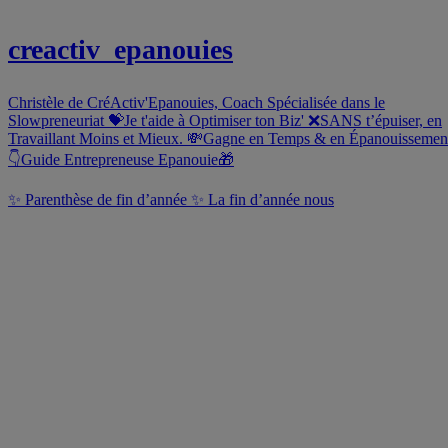
creactiv_epanouies
Christèle de CréActiv'Epanouies, Coach Spécialisée dans le
Slowpreneuriat 💝Je t'aide à Optimiser ton Biz' ❌SANS t’épuiser, en
Travaillant Moins et Mieux. 💸Gagne en Temps & en Épanouissemen
👇Guide Entrepreneuse Epanouie🎁
✨ Parenthèse de fin d’année ✨ La fin d’année nous