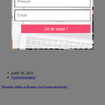
juillet 30, 2023
Epanouissement
Décrochez, Délirez et Dégustez : Les Vacances du Travail !