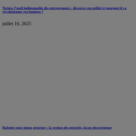
Notion, l’outil indispensable des entrepreneurs : découvre son utilité et pourquoi il va
révolutionner ton business ?
juillet 16, 2025
Ralentir pour mieux prioriser : la gestion des priorités, façon slowpreneuse