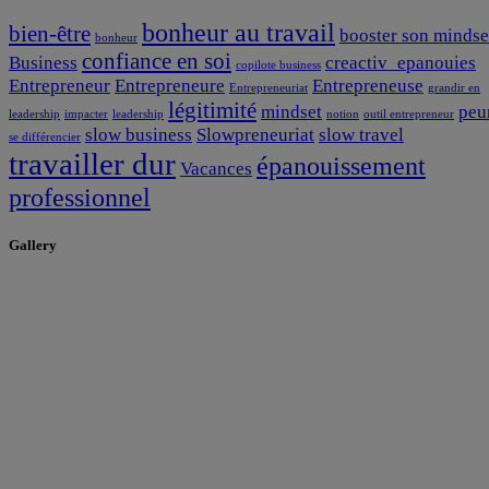
bonheur au travail
bien-être
booster son mindse
bonheur
confiance en soi
Business
creactiv_epanouies
copilote business
Entrepreneur
Entrepreneure
Entrepreneuse
Entrepreneuriat
grandir en
légitimité
mindset
peu
leadership
impacter
leadership
notion
outil entrepreneur
slow business
Slowpreneuriat
slow travel
se différencier
travailler dur
épanouissement
Vacances
professionnel
Gallery