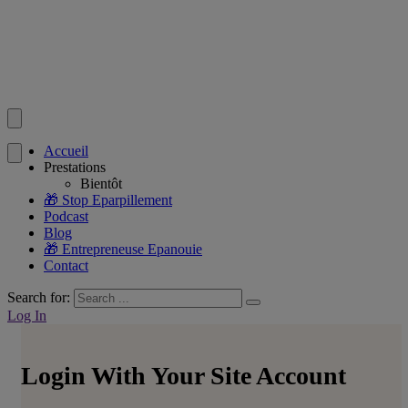
Accueil
Prestations
Bientôt
🎁 Stop Eparpillement
Podcast
Blog
🎁 Entrepreneuse Epanouie
Contact
Search for:
Log In
Login With Your Site Account