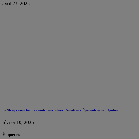
avril 23, 2025
Le Slowpreneuriat : Ralentir pour mieux Réussir et s’Épanouir sans S’épuiser
février 10, 2025
Étiquettes